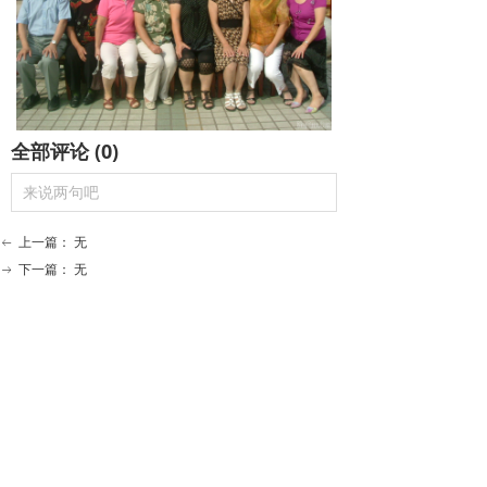
全部评论
(
0
)
来说两句吧
上一篇：
无
ꂃ
下一篇：
无
ꁹ