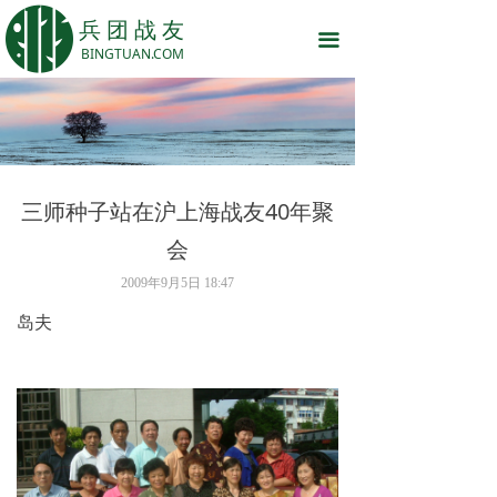
网站首页
兵 团 战 友
끀
BINGTUAN.COM
话说兵团
战友之家
岁月留痕
三师种子站在沪上海战友40年聚
战友原创
会
关于我们
2009年9月5日
18:47
岛夫