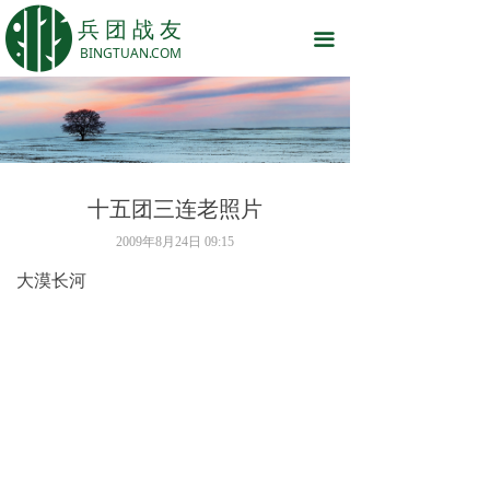
网站首页
兵 团 战 友
끀
BINGTUAN.COM
话说兵团
战友之家
岁月留痕
十五团三连老照片
战友原创
2009年8月24日
09:15
关于我们
大漠长河