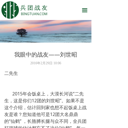
网站首页
兵 团 战 友
끀
BINGTUAN.COM
话说兵团
战友之家
岁月留痕
我眼中的战友——刘世昭
战友原创
2016年2月29日
10:06
关于我们
二先生
2015年会饭桌上，大漠长河说“二先
生，这是你们12团的刘世昭”。如果不是
这个介绍，估计回到家也想不起饭桌上战
友是谁？您知道他可是12团大名鼎鼎
的“仙鹤” ，长胳膊长腿与众不同，全兵团