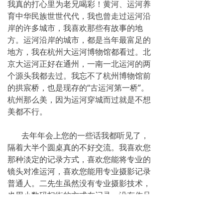
我真的打心里为老兄喝彩！黄河、运河养
育中华民族世世代代，我也曾走过运河沿
岸的许多城市，我喜欢那些有故事的地
方。运河沿岸的城市，都是当年最富足的
地方，我在杭州大运河博物馆都看过。北
京大运河正好在通州，一南一北运河的两
个源头我都去过。我忘不了杭州博物馆前
的拱宸桥，也是现存的“古运河第一桥”。
杭州那么美，因为运河穿城而过就是不想
美都不行。
去年年会上您的一些话我都听见了，
隔着大半个圆桌真的不好交流。我喜欢您
那种淡定的记录方式，喜欢您能将专业的
镜头对准运河，喜欢您能用专业摄影记录
普通人。二先生虽然没有专业摄影技术，
也用小数码扫街的方式在记录，没有作品
只能当故事留在自己心中。好长时间没有
上网，听说战友们为你们重骑大运河壮行