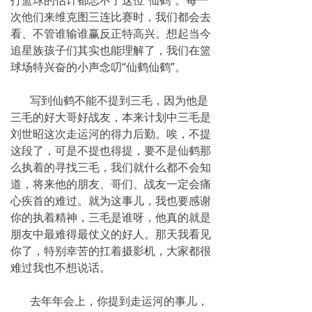
打篮球的估计都忘不了这位“仙鹤”。每一
次他们来维克图三连比赛时，我们都会去
看、不管谁输谁赢反正特高兴。想起当今
追星族孩子们其实也能理解了，我们在篮
球场特兴奋的小声念叨“仙鹤仙鹤”。
写到仙鹤不能不提到三毛，因为他是
三毛的好大哥好战友，本来计划中三毛是
刘世昭这次走运河的得力后勤。唉，不提
这段了，可是不提也得提，要不是仙鹤那
么执着的寻找三毛，我们就什么都不会知
道，将来他的朋友、哥们、战友一定会痛
心疾首的难过。就为这事儿，我也要感谢
你的执着精神，三毛是谁呀，他真的就是
朋友中最难得最仗义的好人。那天我看见
你了，特别幸苦的扛着摄影机，大家都很
难过我也不想说话。
去年年会上，你提到走运河的事儿，