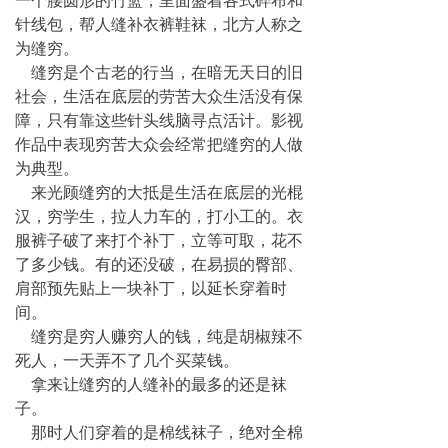
一个腰圆形的竹篮，里面盛着各式碎布和
针线包，帮人缝补衣裤鞋袜，北方人称之
为缝穷。
缝穷是个古老的行当，在暗无天日的旧
社会，生活在底层的劳苦大众生活没有保
障，只有靠这些针头线脑寻点活计。影视
作品中表现穷苦大众会经常把缝穷的人做
为典型。
来光顾缝穷的大抵是生活在底层的光棍
汉，穷学生，拉人力车的，打小工的。衣
服裤子破了来打个补丁，立等可取，花不
了多少钱。有的还没破，在易损的臀部、
肩部预先贴上一块补丁，以延长穿着时
间。
缝穷是穷人赚穷人的钱，纯是胡椒辣不
死人，一天弄不了几个买菜钱。
拿来让缝穷的人缝补的最多的还是袜
子。
那时人们穿着的是棉线袜子，绝对全棉