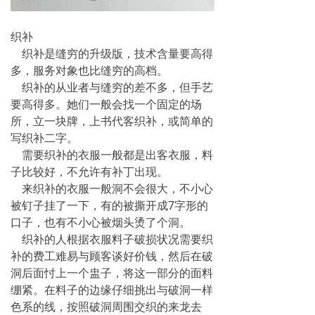
织补
织补是缝穷的升级版，技术含量要高得
多，服务对象也比缝穷的高档。
织补的从业者与缝穷的差不多，但手艺
要高得多。她们一般会找一个固定的场
所，立一块牌，上书代客织补，或简单的
写织补二字。
需要织补的衣服一般都是出客衣服，料
子比较好，不允许有补丁出现。
来织补的衣服一般洞不会很大，不小心
被钉子挂了一下，有的被撕开成7字形的
口子，也有不小心被烟头烫了个洞。
织补的人根据衣服料子破损状况需要织
补的费工难易与顾客谈好价钱，然后在破
洞后面忖上一个盅子，将这一部分的面料
绷紧。在料子的边缘仔细挑出与破洞一样
色系的线，按照破洞周围交织的来龙去