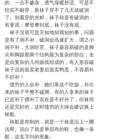
的，一点不掺杂，透气保暖舒适。可是不
结实不耐穿，新袜子穿不了几天就破洞
了。别看穿的光鲜，袜子却是有破洞的，
有童谣：摩登摩到底，袜子没有底。
袜子没底可是天知地知我知的事，问题
是有了洞不补，破洞会迅速扩大，谓之小
洞不补，大洞吃苦。袜子最容易破的是脚
尖和脚跟那两个结构最为复杂的部位，全
是由复杂的几何曲线组成的，有人形容破
袜子说前面卖老姜后面卖鸭蛋，不容易补
不好补！
缝穷的人会补，她们靠这个吃饭，补出
来的袜子平整不磕脚。有的人拿来的袜子
已是补丁摞补丁实在是不好补了，但袜筒
还是完好的，这时缝穷的大婶会建议换上
袜船。
袜船是布制的，就是一个袜底沿上一圈
浅帮。说白了就是单层布的鞋，也像一条
船，这名字叫的形象。