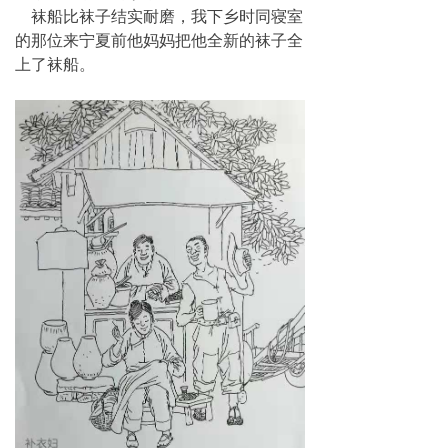
袜船比袜子结实耐磨，我下乡时同寝室
的那位来宁夏前他妈妈把他全新的袜子全
上了袜船。