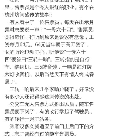
里，售票员是个令人眼红的职业。有个在
杭州坊间盛传的故事：
有人看中了一位售票员，每天在出示月
票时总要说一声：“一母六十四”。售票员
觉得奇怪，打听到原来是说家有老母，工
资每月64元。64元当年属于高工资了，
女的听说也动了心，听他说“一母六十
四”便答曰“三转一响”。三转指的是自行
车、缝纫机、三5牌台钟，一响是红灯牌
六灯收音机，以后当然天下有情人终成眷
属了。
三转一响后来几乎家喻户晓了，好像没
有多少人还记得起这则传说的出处。
公交车无人售票方式推出以后，随车售
票员便下岗了，有的改行学起了驾驶员，
有的转行干起了站务。
乘客没多久就适应了前门上后门下的方
式，忘了曾经有过的随车售票员。