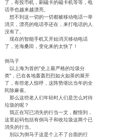
了，有投币机，刷磁卡的磁卡机等等，电
话亭也越来越漂亮。
想不到这一切的一切都被移动电话一举
消灭，漂亮的电话亭还在，来打电话的人
没有了。
现在的智能手机又开始消灭移动电话
了，沧海桑田，变化来的太快了！
倒马子
以上海为首的“史上最严格的垃圾分
类”，已在各地轰轰烈烈如火如荼的展开
了，有些老人惊呼，这阵势堪比当年的全
民除麻雀。
那么这些老人们年轻时人们是怎么对待
垃圾的呢？
我正在写已消失的行当一文，醒悟到，
这里起码包括有倒马子和收垃圾这两个已
消失的行当。
别以为倒马子这是个上不了台面的行