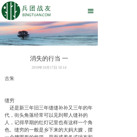
网站首页
兵 团 战 友
끀
BINGTUAN.COM
话说兵团
战友之家
岁月留痕
消失的行当 一
战友原创
2019年10月17日
10:14
关于我们
古朱
缝穷
还是新三年旧三年缝缝补补又三年的年
代，街头角落经常可以见到帮人缝补的
人，记得早期的红灯记里也有这样一个角
色。缝穷的一般是乡下来的大妈大嫂，摆