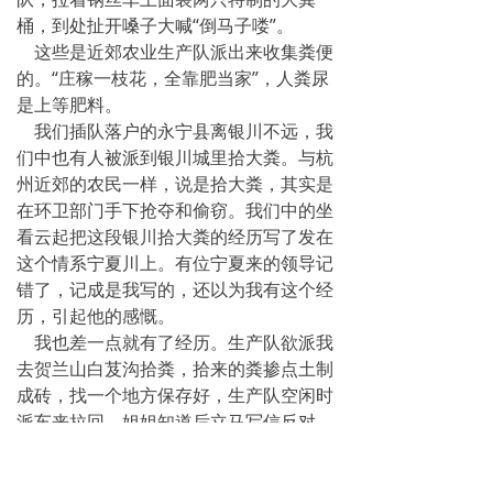
桶，到处扯开嗓子大喊“倒马子喽”。
这些是近郊农业生产队派出来收集粪便
的。“庄稼一枝花，全靠肥当家”，人粪尿
是上等肥料。
我们插队落户的永宁县离银川不远，我
们中也有人被派到银川城里拾大粪。与杭
州近郊的农民一样，说是拾大粪，其实是
在环卫部门手下抢夺和偷窃。我们中的坐
看云起把这段银川拾大粪的经历写了发在
这个情系宁夏川上。有位宁夏来的领导记
错了，记成是我写的，还以为我有这个经
历，引起他的感慨。
我也差一点就有了经历。生产队欲派我
去贺兰山白芨沟拾粪，拾来的粪掺点土制
成砖，找一个地方保存好，生产队空闲时
派车来拉回。姐姐知道后立马写信反对，
周围的朋友也竭力阻止，没去成。
杭州的环卫部门后来配备了吸粪车，造