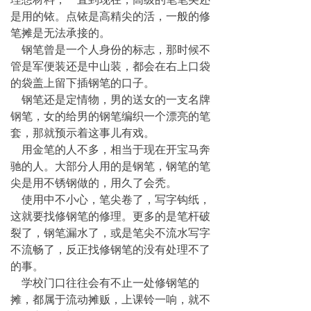
是用的铱。点铱是高精尖的活，一般的修
笔摊是无法承接的。
钢笔曾是一个人身份的标志，那时候不
管是军便装还是中山装，都会在右上口袋
的袋盖上留下插钢笔的口子。
钢笔还是定情物，男的送女的一支名牌
钢笔，女的给男的钢笔编织一个漂亮的笔
套，那就预示着这事儿有戏。
用金笔的人不多，相当于现在开宝马奔
驰的人。大部分人用的是钢笔，钢笔的笔
尖是用不锈钢做的，用久了会秃。
使用中不小心，笔尖卷了，写字钩纸，
这就要找修钢笔的修理。更多的是笔杆破
裂了，钢笔漏水了，或是笔尖不流水写字
不流畅了，反正找修钢笔的没有处理不了
的事。
学校门口往往会有不止一处修钢笔的
摊，都属于流动摊贩，上课铃一响，就不