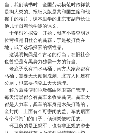
当，我们读书时，全国劳动模范时传祥就
是掏大粪的。报纸头版是共和国主席和他
握手的相片，课本里学的北京市副市长让
他儿子跟着他学徒的课文。
十年艰难探索一开始，就有小将查明这
位劳模是旧社会的粪霸，于是被打倒在
地，成了这场探索的牺牲品。
这说明掏粪是个古老的行当，在旧社会
也曾经是有黑势力独霸一方的行当。
老底子没有抽水马桶，南方人家家都有
马桶，需要天天倾倒洗涮。北方人则建有
公厕，也需要掏粪工天天清理。
解放后粪便和垃圾都由环卫部门管理，
每天清晨都会有粪车来收集粪便。粪车大
都是人力车，粪车的车身是木头打造的，
全封闭，上面有个可密闭的盖。车的后面
有个带闸门的口子，倾倒粪便时用的。
环卫所的是正规军，也有非正规的游击
队，拉着钢丝车上面装两只特制的大粪