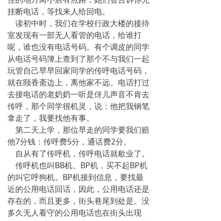
挂断电话，等找来人给回电。
读初中时，我们在学校行政大楼的接待
室发现有一部无人看管的电话，给谁打
呢，谁也没有电话号码。有个调皮的同学
从电话号码簿上查到了那个不与我们一起
玩管自己早早回家同学的传呼电话号码，
就在颐香斋边上，离他家不远。电话打过
去接电话的老奶奶一听是伢儿声音不肯去
传呼，那个同学很机灵，说：他把我钢笔
拿走了，我要找他有事。
第二天上学，那位早走的同学要我们赔
他7分钱：传呼费5分，通话费2分。
自从有了传呼机，传呼电话就歇业了。
传呼机也叫BB机、BP机，买不起BP机
的叫它呼狗机。BP机接到信息，要找最
近的公用电话回话，因此，公用电话还是
存在的，而且更多，街头巷尾到处是。没
多久无人看守的公用电话也在街头出现