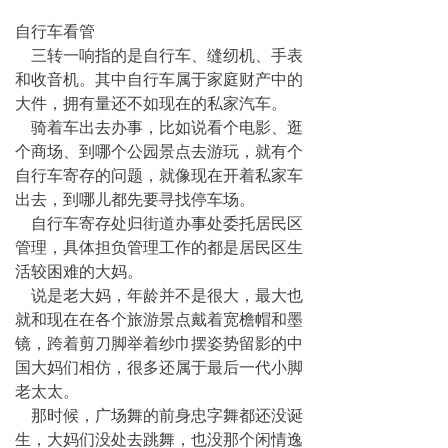
自行车看管
三转一响指的是自行车、缝纫机、手表
和收音机。其中自行车属于家庭财产中的
大件，拥有量还不如现在的私家汽车。
骑着车出去办事，比如说看个电影、逛
个商场、到哪个公园景点去游玩，就有个
自行车寄存的问题，就像现在开着私家车
出去，到哪儿都先要寻找停车场。
自行车寄存处归街道办事处委托居民区
管理，具体担负管理工作的都是居民区生
活较困难的大妈。
说是老大妈，年龄并不是很大，最大也
就和现在在各个旅游景点戴着宽檐帽和墨
镜，跨着剪刀脚举着纱巾摆姿势留影的中
国大妈们相仿，很多还属于最后一代小脚
老太太。
那时候，广场舞的前身忠字舞都还没诞
生，大妈们没处去跳舞，也没那个闲情逸