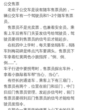
公交售票
老底子公交车是设有随车售票员的，一
辆公交车有一个驾驶员和1~2个随车售票
员。
售票员不是光卖票，也兼着安全员。乘
客上车后将车门关妥发信号给驾驶员，驾
驶员要得到售票员的信号后才能起步。
在杭四中上学时，每天要坐8路车，8路
车到梅花碑是终点汽车要调头。售票员下
车拿着红黄两色小旗指挥，“倒、倒、
倒……”。
车子行进中要拐弯时，售票员探出车外，
拿着小旗敲着车帮“当心、当心”。
有些长的通道车，乘客上下有三扇门，
售票员有两个，位置在前门和后门，中门
归后门售票员管理。发起步信号时，前门
售票员要得到后门售票员的信号才能给驾
驶员发指令。
在那个一离开学校便要上山下乡的日子