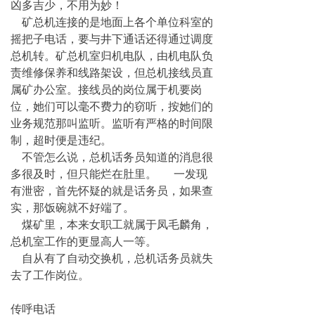
凶多吉少，不用为妙！
矿总机连接的是地面上各个单位科室的
摇把子电话，要与井下通话还得通过调度
总机转。矿总机室归机电队，由机电队负
责维修保养和线路架设，但总机接线员直
属矿办公室。接线员的岗位属于机要岗
位，她们可以毫不费力的窃听，按她们的
业务规范那叫监听。监听有严格的时间限
制，超时便是违纪。
不管怎么说，总机话务员知道的消息很
多很及时，但只能烂在肚里。 一发现
有泄密，首先怀疑的就是话务员，如果查
实，那饭碗就不好端了。
煤矿里，本来女职工就属于凤毛麟角，
总机室工作的更显高人一等。
自从有了自动交换机，总机话务员就失
去了工作岗位。
传呼电话