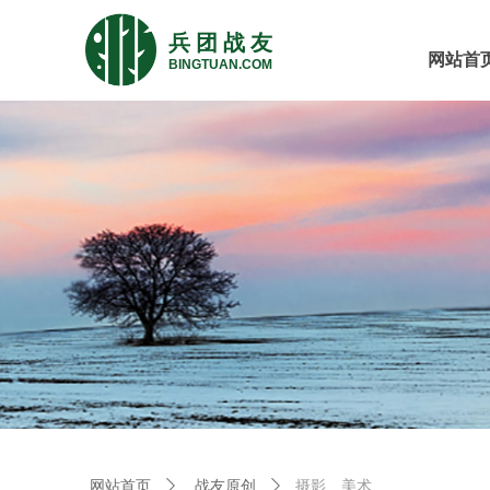
兵 团 战 友
网站首
BINGTUAN.COM
摄影、美术
网站首页
ꄲ
战友原创
ꄲ