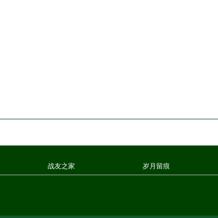
战友之家
岁月留痕