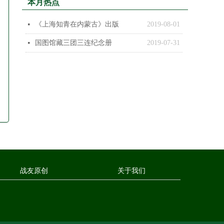
本月热点
《上海知青在内蒙古》出版
2019-08-01
넷
国图馆藏三团三连纪念册
2019-07-31
넷
战友原创
关于我们