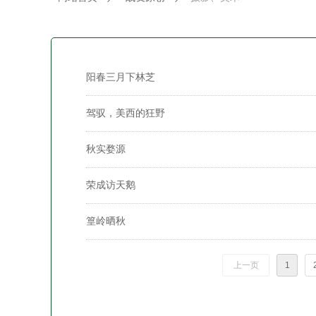
阳春三月下林芝
驾驭，美西的狂野
秋实婺源
荣成访天鹅
篁岭晒秋
上一页
1