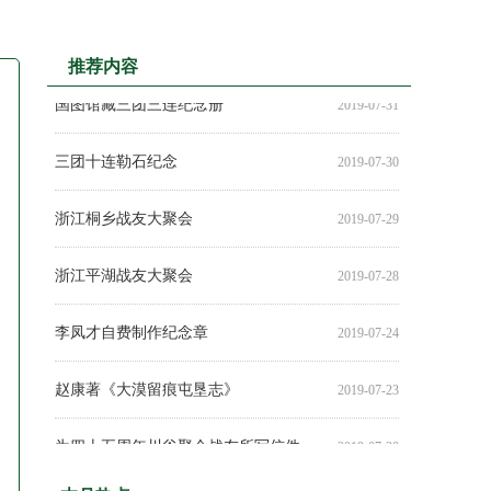
推荐内容
《上海知青在内蒙古》出版
感人的一幕发生在三团六连聚会上
“最后一次晚点名”
纪念内蒙古生产建设兵团成立50周年
书讯——《闲情逸趣集》
一师三团三连纪念赴蒙50周年活动掠影
2018年新春团拜会圆满结束
2017年新春团拜会圆满结束
二先生梦想完美实现
浓浓战友情，欢聚在钢城
够早班儿的——知青赴蒙50周年纪念的先声
奔赴辉腾锡勒草原 ——纪念内蒙古兵团成立50周年
纪念赴内蒙古兵团50周年 ——二师十三团农药厂新年战友聚会
2019-08-01
2019-07-04
2019-05-24
2019-05-17
2019-05-10
2019-01-06
2018-12-16
2018-08-05
2018-02-05
2017-07-22
2017-01-21
2016-10-24
2016-07-30
国图馆藏三团三连纪念册
2019-07-31
三团十连勒石纪念
2019-07-30
浙江桐乡战友大聚会
2019-07-29
浙江平湖战友大聚会
2019-07-28
李凤才自费制作纪念章
2019-07-24
赵康著《大漠留痕屯垦志》
2019-07-23
为四十五周年川谷聚会战友所写信件揭晓茶话会召开
2019-07-20