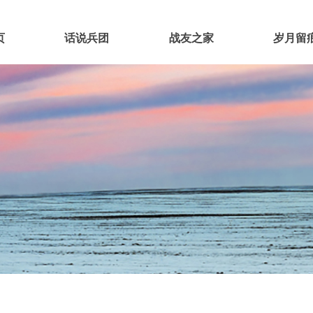
页
话说兵团
战友之家
岁月留